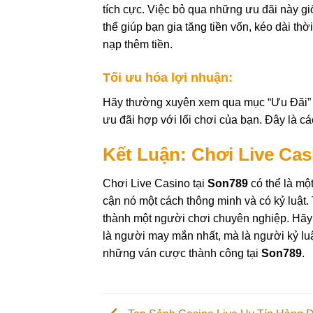
tích cực. Việc bỏ qua những ưu đãi này gi
thể giúp bạn gia tăng tiền vốn, kéo dài th
nạp thêm tiền.
Tối ưu hóa lợi nhuận:
Hãy thường xuyên xem qua mục “Ưu Đãi” 
ưu đãi hợp với lối chơi của bạn. Đây là cá
Kết Luận: Chơi Live Ca
Chơi Live Casino tại
Son789
có thể là một
cận nó một cách thông minh và có kỷ luật.
thành một người chơi chuyên nghiệp. Hãy 
là người may mắn nhất, mà là người kỷ luậ
những ván cược thành công tại
Son789
.