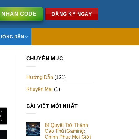
NHẬN CODE
ĐĂNG KÝ NGAY
ƯỚNG DẪN
CHUYÊN MỤC
Hướng Dẫn
(121)
Khuyến Mại
(1)
BÀI VIẾT MỚI NHẤT
Bí Quyết Trở Thành
Cao Thủ iGaming:
Chinh Phục Mọi Giới