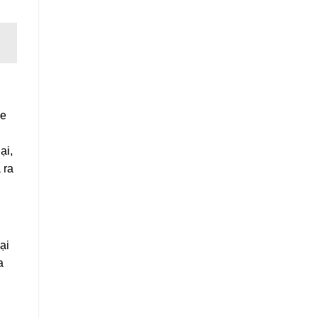
me
ại,
 ra
ại
a