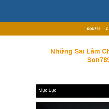
Skip
to
content
SON789
G
Những Sai Lầm Ch
Son789
Mục Lục