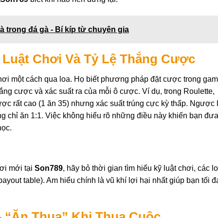
 trong đá gà - Bí kíp từ chuyên gia
 Luật Chơi Và Tỷ Lệ Thắng Cược
hơi một cách qua loa. Họ biết phương pháp đặt cược trong ga
ắng cược và xác suất ra của mỗi ô cược. Ví dụ, trong Roulette,
ược rất cao (1 ăn 35) nhưng xác suất trúng cực kỳ thấp. Ngược l
 chỉ ăn 1:1. Việc không hiểu rõ những điều này khiến bạn đưa
học.
hơi mới tại
Son789
, hãy bỏ thời gian tìm hiểu kỹ luật chơi, các lo
payout table). Am hiểu chính là vũ khí lợi hại nhất giúp bạn tối đ
 – “Ăn Thua” Khi Thua Cuộc