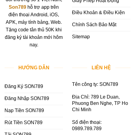
Giấy Phép Hoạt Động
Son789
hỗ trợ app trên
Điều Khoản & Điều Kiện
điện thoại Android, iOS,
APK, máy tính bảng, Web.
Chính Sách Bảo Mật
Tặng code tân thủ 50K khi
Sitemap
đăng ký tài khoản mới hôm
nay.
HƯỚNG DẪN
LIÊN HỆ
Tên công ty: SON789
Đăng Ký SON789
Địa Chỉ: 789 Le Duan,
Đăng Nhập SON789
Phuong Ben Nghe, TP Ho
Chi Minh
Nạp Tiền SON789
Số điện thoại:
Rút Tiền SON789
0989.789.789
Tải SON789