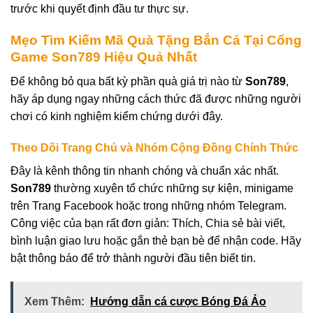
trước khi quyết định đầu tư thực sự.
Mẹo Tìm Kiếm Mã Quà Tặng Bắn Cá Tại Cổng
Game Son789 Hiệu Quả Nhất
Để không bỏ qua bất kỳ phần quà giá trị nào từ
Son789
,
hãy áp dụng ngay những cách thức đã được những người
chơi có kinh nghiệm kiểm chứng dưới đây.
Theo Dõi Trang Chủ và Nhóm Cộng Đồng Chính Thức
Đây là kênh thông tin nhanh chóng và chuẩn xác nhất.
Son789
thường xuyên tổ chức những sự kiện, minigame
trên Trang Facebook hoặc trong những nhóm Telegram.
Công việc của bạn rất đơn giản: Thích, Chia sẻ bài viết,
bình luận giao lưu hoặc gắn thẻ bạn bè để nhận code. Hãy
bật thông báo để trở thành người đầu tiên biết tin.
Xem Thêm:
Hướng dẫn cá cược Bóng Đá Ảo