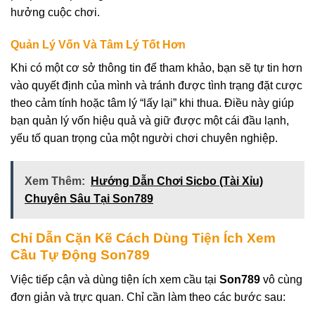
hưởng cuộc chơi.
Quản Lý Vốn Và Tâm Lý Tốt Hơn
Khi có một cơ sở thông tin để tham khảo, bạn sẽ tự tin hơn
vào quyết định của mình và tránh được tình trạng đặt cược
theo cảm tính hoặc tâm lý “lấy lại” khi thua. Điều này giúp
bạn quản lý vốn hiệu quả và giữ được một cái đầu lạnh,
yếu tố quan trọng của một người chơi chuyên nghiệp.
Xem Thêm:
Hướng Dẫn Chơi Sicbo (Tài Xỉu)
Chuyên Sâu Tại Son789
Chỉ Dẫn Cặn Kẽ Cách Dùng Tiện Ích Xem
Cầu Tự Động
Son789
Việc tiếp cận và dùng tiện ích xem cầu tại
Son789
vô cùng
đơn giản và trực quan. Chỉ cần làm theo các bước sau: