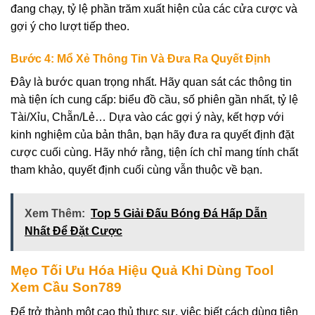
đang chạy, tỷ lệ phần trăm xuất hiện của các cửa cược và
gợi ý cho lượt tiếp theo.
Bước 4: Mổ Xẻ Thông Tin Và Đưa Ra Quyết Định
Đây là bước quan trọng nhất. Hãy quan sát các thông tin
mà tiện ích cung cấp: biểu đồ cầu, số phiên gần nhất, tỷ lệ
Tài/Xỉu, Chẵn/Lẻ… Dựa vào các gợi ý này, kết hợp với
kinh nghiệm của bản thân, bạn hãy đưa ra quyết định đặt
cược cuối cùng. Hãy nhớ rằng, tiện ích chỉ mang tính chất
tham khảo, quyết định cuối cùng vẫn thuộc về bạn.
Xem Thêm:
Top 5 Giải Đấu Bóng Đá Hấp Dẫn
Nhất Để Đặt Cược
Mẹo Tối Ưu Hóa Hiệu Quả Khi Dùng Tool
Xem Cầu
Son789
Để trở thành một cao thủ thực sự, việc biết cách dùng tiện