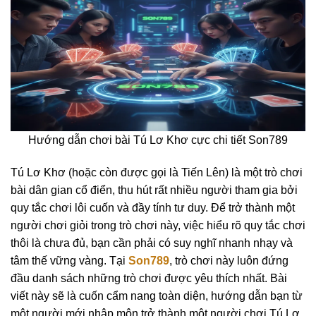
Hướng dẫn chơi bài Tú Lơ Khơ cực chi tiết Son789
Tú Lơ Khơ (hoặc còn được gọi là Tiến Lên) là một trò chơi
bài dân gian cổ điển, thu hút rất nhiều người tham gia bởi
quy tắc chơi lôi cuốn và đầy tính tư duy. Để trở thành một
người chơi giỏi trong trò chơi này, việc hiểu rõ quy tắc chơi
thôi là chưa đủ, bạn cần phải có suy nghĩ nhanh nhạy và
tâm thế vững vàng. Tại
Son789
, trò chơi này luôn đứng
đầu danh sách những trò chơi được yêu thích nhất. Bài
viết này sẽ là cuốn cẩm nang toàn diện, hướng dẫn bạn từ
một người mới nhập môn trở thành một người chơi Tú Lơ