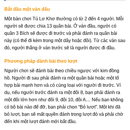
Bắt đầu một ván đấu
Một bàn chơi Tú Lơ Khơ thường có từ 2 đến 4 người. Mỗi
người sẽ được chia 13 quân bài. Ở ván đầu, người có
quân 3 Bích sẽ được đi trước và phải đánh ra quân bài
này (có thể đi kèm trong một dây hoặc đôi). Từ các ván sau
đó, người thắng ở ván trước sẽ là người được đi đầu.
Phương pháp đánh bài theo lượt
Người chơi sẽ đánh bài theo chiều ngược với kim đồng
hồ. Người đi sau phải đánh ra một quân bài hoặc một tổ
hợp bài mạnh hơn và có cùng loại với người đi trước. Ví
dụ, nếu người trước đánh ra một đôi 8, bạn phải đánh ra
một đôi lớn hơn như đôi 9, đôi 10, đôi A… Nếu bạn không
có bộ bài nào để đỡ, bạn phải chọn “Bỏ lượt”. Một khi đã
bỏ lượt, bạn sẽ mất quyền đánh trong lượt đó và phải chờ
đến khi một lượt đánh mới bắt đầu.