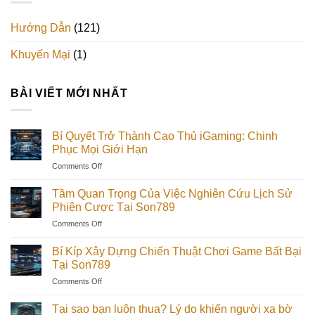
Hướng Dẫn
(121)
Khuyến Mại
(1)
BÀI VIẾT MỚI NHẤT
Bí Quyết Trở Thành Cao Thủ iGaming: Chinh
Phục Mọi Giới Hạn
on
Comments Off
Bí
Quyết
Tầm Quan Trọng Của Việc Nghiên Cứu Lịch Sử
Trở
Phiên Cược Tại Son789
Thành
on
Comments Off
Cao
Tầm
Thủ
Quan
iGaming:
Bí Kíp Xây Dựng Chiến Thuật Chơi Game Bất Bại
Trọng
Chinh
Tại Son789
Của
Phục
on
Comments Off
Việc
Mọi
Bí
Nghiên
Giới
Kíp
Cứu
Tại sao bạn luôn thua? Lý do khiến người xa bờ
Hạn