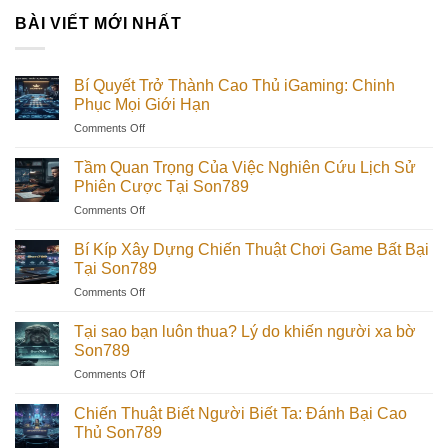
BÀI VIẾT MỚI NHẤT
Bí Quyết Trở Thành Cao Thủ iGaming: Chinh
Phục Mọi Giới Hạn
on
Comments Off
Bí
Quyết
Tầm Quan Trọng Của Việc Nghiên Cứu Lịch Sử
Trở
Phiên Cược Tại Son789
Thành
on
Comments Off
Cao
Tầm
Thủ
Quan
iGaming:
Bí Kíp Xây Dựng Chiến Thuật Chơi Game Bất Bại
Trọng
Chinh
Tại Son789
Của
Phục
on
Comments Off
Việc
Mọi
Bí
Nghiên
Giới
Kíp
Cứu
Tại sao bạn luôn thua? Lý do khiến người xa bờ
Hạn
Xây
Lịch
Son789
Dựng
Sử
on
Comments Off
Chiến
Phiên
Tại
Thuật
Cược
sao
Chơi
Chiến Thuật Biết Người Biết Ta: Đánh Bại Cao
Tại
bạn
Game
Thủ Son789
Son789
luôn
Bất