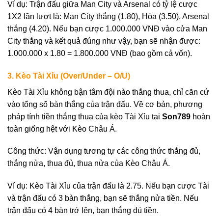
Ví dụ: Trận đấu giữa Man City và Arsenal có tỷ lệ cược
1X2 lần lượt là: Man City thắng (1.80), Hòa (3.50), Arsenal
thắng (4.20). Nếu bạn cược 1.000.000 VNĐ vào cửa Man
City thắng và kết quả đúng như vậy, bạn sẽ nhận được:
1.000.000 x 1.80 = 1.800.000 VNĐ (bao gồm cả vốn).
3. Kèo Tài Xỉu (Over/Under – O/U)
Kèo Tài Xỉu không bận tâm đội nào thắng thua, chỉ căn cứ
vào tổng số bàn thắng của trận đấu. Về cơ bản, phương
pháp tính tiền thắng thua của kèo Tài Xỉu tại
Son789
hoàn
toàn giống hệt với Kèo Châu Á.
Công thức: Vận dụng tương tự các công thức thắng đủ,
thắng nửa, thua đủ, thua nửa của Kèo Châu Á.
Ví dụ: Kèo Tài Xỉu của trận đấu là 2.75. Nếu bạn cược Tài
và trận đấu có 3 bàn thắng, bạn sẽ thắng nửa tiền. Nếu
trận đấu có 4 bàn trở lên, bạn thắng đủ tiền.