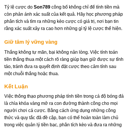
Tỷ lệ cược do
Son789
công bố không chỉ để tính tiền mà
còn phản ánh xác suất của kết quả. Hãy học phương pháp
phân tích và tìm ra những kèo cược có giá trị, nơi bạn tin
rằng xác suất xảy ra cao hơn những gì tỷ lệ cược thể hiện.
Giữ tâm lý vững vàng
Thắng không tự mãn, bại không nản lòng. Việc tính toán
tiền thắng thua một cách rõ ràng giúp bạn giữ được sự tỉnh
táo, tránh đưa ra quyết định đặt cược theo cảm tính sau
một chuỗi thắng hoặc thua.
Kết Luận
Việc thông thạo phương pháp tính tiền trong cá độ bóng đá
là chìa khóa vàng mở ra con đường thành công cho mọi
người chơi cá cược. Bằng cách ứng dụng những công
thức và quy tắc đã đề cập, bạn có thể hoàn toàn làm chủ
trong việc quản lý tiền bạc, phân tích kèo và đưa ra những