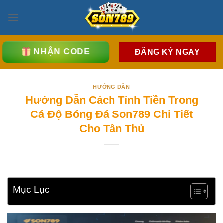
Skip
to
content
NHẬN CODE
ĐĂNG KÝ NGAY
HƯỚNG DẪN
Hướng Dẫn Cách Tính Tiền Trong
Cá Độ Bóng Đá Son789 Chi Tiết
Cho Tân Thủ
Mục Lục